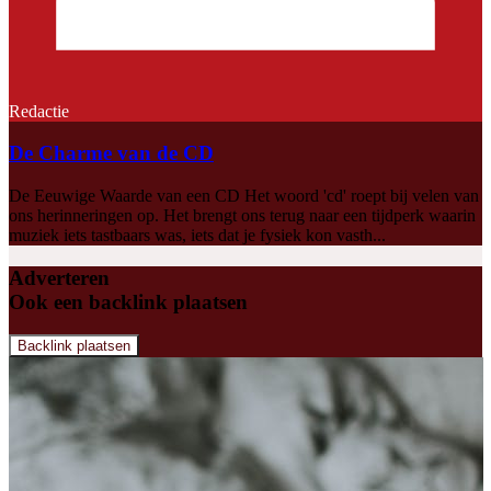
Redactie
De Charme van de CD
De Eeuwige Waarde van een CD Het woord 'cd' roept bij velen van
ons herinneringen op. Het brengt ons terug naar een tijdperk waarin
muziek iets tastbaars was, iets dat je fysiek kon vasth...
Adverteren
Ook een backlink plaatsen
Backlink plaatsen