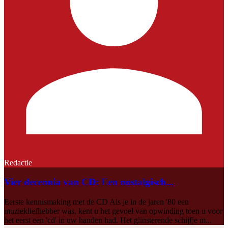
Redactie
Vier decennia van CD: Een nostalgisch...
Eerste kennismaking met de CD Als je in de jaren '80 een
muziekliefhebber was, kent u het gevoel van opwinding toen u voor
het eerst een 'cd' in uw handen had. Het glinsterende schijfje m...