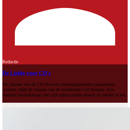
Redactie
De Liefde voor CD's
De charme van de CD Hoewel streamingdiensten populairder
worden, blijft de charme van de traditionele CD bestaan. Een
tastbare muziekdrager met zijn eigen unieke doosje en boekje is iets
...