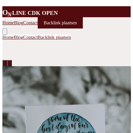
O
LINE CDK OPEN
N
Home
Blog
Contact
Backlink plaatsen
Home
Blog
Contact
Backlink plaatsen