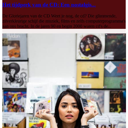
Het tijdperk van de CD: Een nostalgis...
De Gloriejaren van de CD Weet je nog, de cd? Die glimmende,
zilverkleurige schijf die muziek, films en zelfs computerprogramma's
aan ons bracht. In de jaren 90 en begin 2000 waren cd's de...